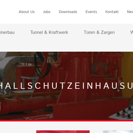
About Us
Jobs
Downloads
Events
Kontakt
Ne
inerbau
Tunnel & Kraftwerk
Türen & Zargen
W
HALLSCHUTZEINHAUS