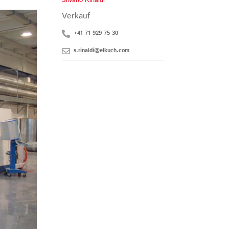
Silvano Rinaldi
Verkauf
+41 71 929 75 30
s.rinaldi@elkuch.com