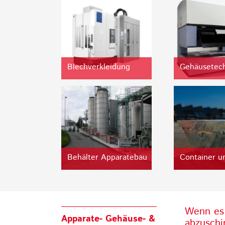
Blechverkleidung
Gehäusetec
Behälter Apparatebau
Container u
Wenn es 
Apparate- Gehäuse- &
abzuschi