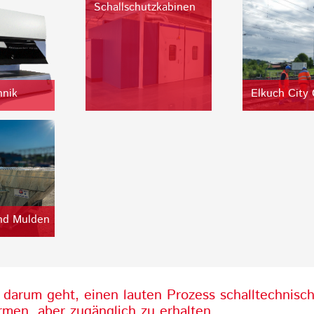
Schallschutzkabinen
hnik
Elkuch City
nd Mulden
darum geht, einen lauten Prozess schalltechnisc
rmen, aber zugänglich zu erhalten.