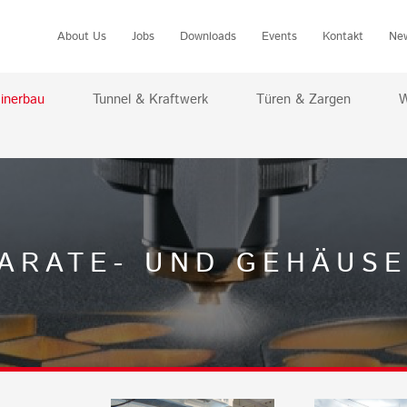
About Us
Jobs
Downloads
Events
Kontakt
Ne
inerbau
Tunnel & Kraftwerk
Türen & Zargen
W
ARATE- UND GEHÄUS