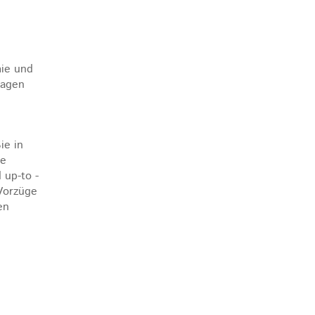
mie und
lagen
ie in
ie
 up-to -
 Vorzüge
en