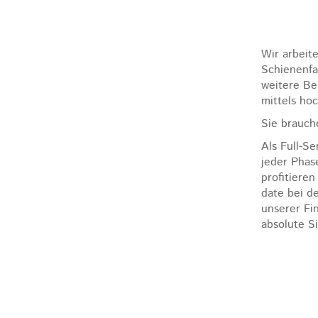
Wir arbeit
Schienenfa
weitere Be
mittels ho
Sie brauch
Als Full-S
jeder Phase
profitiere
date bei d
unserer Fi
absolute Si