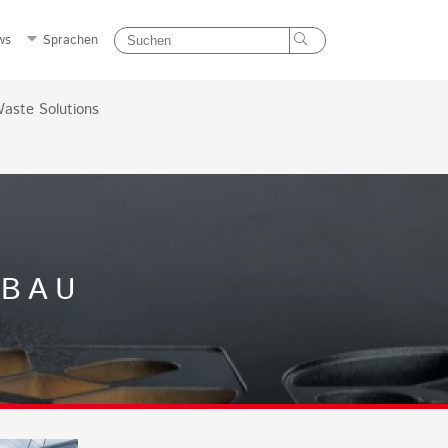
ws
Sprachen
aste Solutions
EBAU