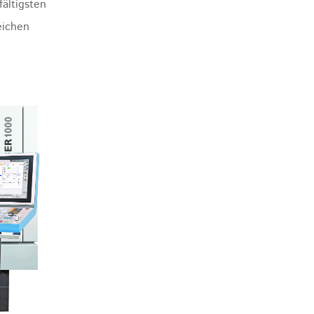
ältigsten
eichen