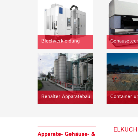
Blechverkleidung
Gehäusetec
Behälter Apparatebau
Container u
ELKUCH -
Apparate- Gehäuse- &